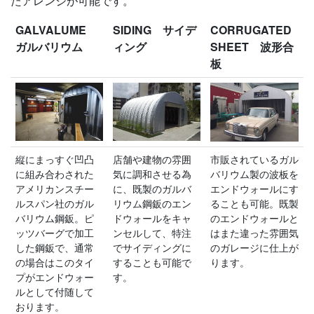
たアレンジが可能です。
GALVALUME
SIDING サイデ
CORRUGATED
ガルバリウム
ィング
SHEET 波形合
板
縦にまっすぐ凹凸
店舗や建物の雰囲
市販されているガル
に組み合わされた
気に調和させる為
バリウム製の波板を
アメリカンスチー
に、既製のガルバ
エンドウォールにす
ルスパン社のガル
リウム鋼鈑のエン
ることも可能。既製
バリウム鋼鈑。ピ
ドウォールをキャ
のエンドウォールと
ッツバーグで加工
ンセルして、特注
はまた違った雰囲気
した鋼鈑で、通常
でサイディングに
のガレージに仕上が
の場合はこのタイ
することも可能で
ります。
プがエンドウォー
す。
ルとして付随して
おります。